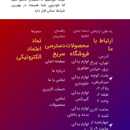
که خودروی شما همیشه در بهترین
شرایط ممکن قرار دارد.
دسته بندی
راهنمای
راه های ارتباطی
مجوزها
کالاها
مشتریان
ارتباط با
نماد
محصولات
دسترسی
ما
اعتماد
فروشگاه
سریع
الکترونیکی
آدرس:
لوازم یدکی
صفحه اصلی
تهران، چراغ
موتوری
برق، خیابان
درباره ما
ملت، کوچه
لوازم یدکی
تماس با ما
میرشریفی،
جلوبندی
پلاک 2،
حساب کاربری
لوازم یدکی
طبقه 2،
تمامی
گیربکس
واحد 2
محصولات
لوازم یدکی
ساعت کاری:
بدنه و داخلی
شنبه تا
چهارشنبه از
لوازم یدکی
ساعت 09 تا