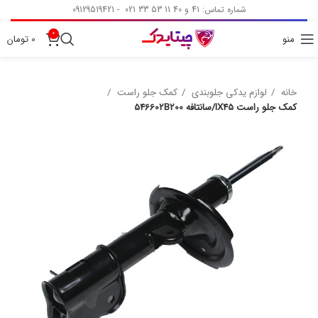
شماره تماس: 41 و 40 11 53 33 021 - 09129519421
0
منو
0
تومان
خانه
لوازم یدکی جلوبندی
کمک جلو راست
کمک جلو راست IX45/سانتافه 546602B200