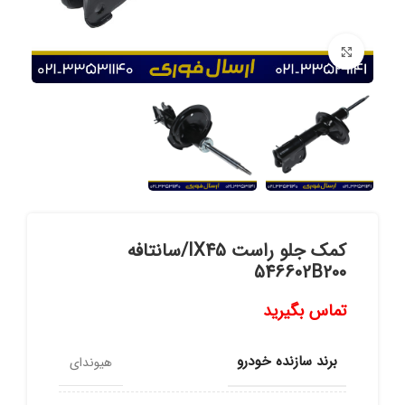
برای بزرگنمایی کلیک کنید
کمک جلو راست IX45/سانتافه
546602B200
تماس بگیرید
برند سازنده خودرو
هیوندای