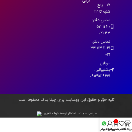
برقی
17 - پنج
شنبه تا 13
تماس دفتر:
40 11 53
33 021
تماس دفتر:
41 11 53 33
021
موبایل
پشتیبانی:
09129519421
کلیه حق و حقوق این وبسایت برای چیتا یدک محفوظ است.
طراحی سایت با افتخار توسط
ناوک آنلاین
0
روشگاه
سبد خرید
ت علاقه مندی ها
حساب من
واتساپ