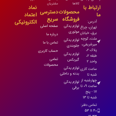
کالاها
مشتریان
ارتباط با
نماد
محصولات
دسترسی
ما
اعتماد
فروشگاه
سریع
الکترونیکی
آدرس:
لوازم یدکی
صفحه اصلی
تهران، چراغ
موتوری
برق، خیابان
درباره ما
ملت، کوچه
لوازم یدکی
تماس با ما
میرشریفی،
جلوبندی
پلاک 2،
حساب کاربری
لوازم یدکی
طبقه 2،
تمامی
گیربکس
واحد 2
محصولات
لوازم یدکی
ساعت کاری:
بدنه و داخلی
شنبه تا
چهارشنبه از
لوازم یدکی
ساعت 09 تا
برقی
17 - پنج
شنبه تا 13
تماس دفتر:
40 11 53