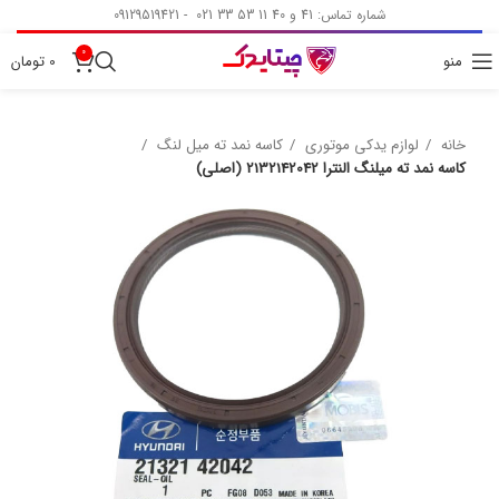
شماره تماس: 41 و 40 11 53 33 021 - 09129519421
0
منو
0
تومان
خانه
لوازم یدکی موتوری
کاسه نمد ته میل لنگ
کاسه نمد ته میلنگ النترا 2132142042 (اصلی)