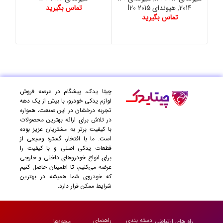
2014
,
هیوندای I20 2015
تماس بگیرید
سانتا
تماس بگیرید
16
چیتا یدک، پیشگام در عرصه فروش
لوازم یدکی خودرو، با بیش از یک دهه
تجربه درخشان در این صنعت، همواره
در تلاش برای ارائه بهترین محصولات
با کیفیت برتر به مشتریان عزیز بوده
است. ما با افتخار، گستره وسیعی از
قطعات یدکی اصلی و با کیفیت را
برای انواع خودروهای داخلی و خارجی
عرضه می‌کنیم، تا اطمینان حاصل کنیم
که خودروی شما همیشه در بهترین
شرایط ممکن قرار دارد.
دسته بندی
راهنمای
راه های ارتباطی
مجوزها