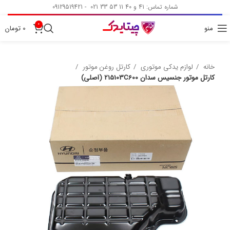
شماره تماس: 41 و 40 11 53 33 021 - 09129519421
0
منو
0
تومان
خانه
لوازم یدکی موتوری
کارتل روغن موتور
کارتل موتور جنسیس سدان 215103C600 (اصلی)