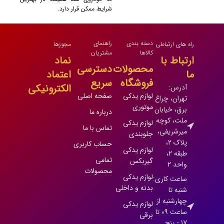
شرایط ممکن قرار دارد.
دسته بندی
راهنمای
راه های ارتباطی
مجوزها
کالاها
مشتریان
ارتباط با
نماد
محصولات
دسترسی
ما
اعتماد
فروشگاه
سریع
الکترونیکی
آدرس:
لوازم یدکی
صفحه اصلی
تهران، چراغ
موتوری
برق، خیابان
درباره ما
ملت، کوچه
لوازم یدکی
تماس با ما
میرشریفی،
جلوبندی
پلاک 2،
حساب کاربری
لوازم یدکی
طبقه 2،
تمامی
گیربکس
واحد 2
محصولات
لوازم یدکی
ساعت کاری:
بدنه و داخلی
شنبه تا
چهارشنبه از
لوازم یدکی
ساعت 09 تا
برقی
17 - پنج