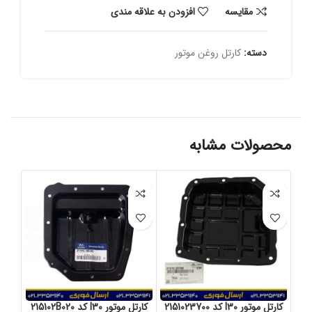
مقايسه
افزودن به علاقه مندی
دسته:
کارتل روغن موتور
محصولات مشابه
کارتل موتور I30 کد 2151023700
کارتل موتور I30 کد 215102B020