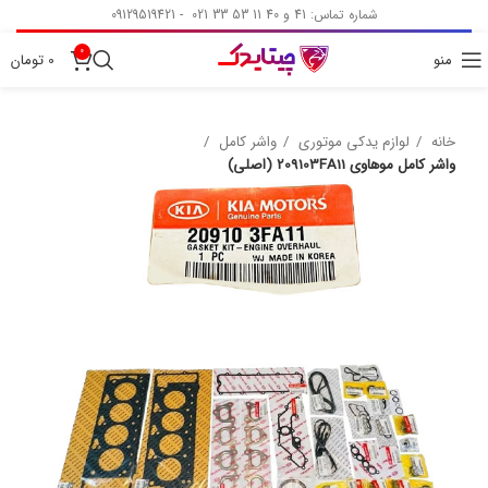
شماره تماس: 41 و 40 11 53 33 021 - 09129519421
0
منو
0
تومان
خانه
لوازم یدکی موتوری
واشر کامل
واشر کامل موهاوی 209103FA11 (اصلی)