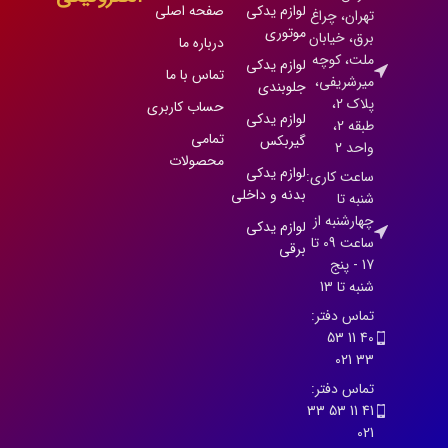
لوازم یدکی
صفحه اصلی
تهران، چراغ
موتوری
برق، خیابان
درباره ما
ملت، کوچه
لوازم یدکی
تماس با ما
میرشریفی،
جلوبندی
پلاک 2،
حساب کاربری
لوازم یدکی
طبقه 2،
تمامی
گیربکس
واحد 2
محصولات
لوازم یدکی
ساعت کاری:
بدنه و داخلی
شنبه تا
چهارشنبه از
لوازم یدکی
ساعت 09 تا
برقی
17 - پنج
شنبه تا 13
تماس دفتر:
40 11 53
33 021
تماس دفتر:
41 11 53 33
021