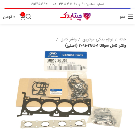
شماره تماس: 41 و 40 11 53 33 021 - 09129519421
0
منو
0
تومان
خانه
لوازم یدکی موتوری
واشر کامل
واشر کامل سوناتا 209102GU01 (اصلی)