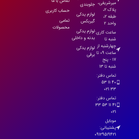
تماس با ما
میرشریفی،
جلوبندی
پلاک 2،
حساب کاربری
لوازم یدکی
طبقه 2،
تمامی
گیربکس
واحد 2
محصولات
لوازم یدکی
ساعت کاری:
بدنه و داخلی
شنبه تا
چهارشنبه از
لوازم یدکی
ساعت 09 تا
برقی
17 - پنج
شنبه تا 13
تماس دفتر:
40 11 53
33 021
تماس دفتر:
41 11 53 33
021
موبایل
پشتیبانی:
09129519421