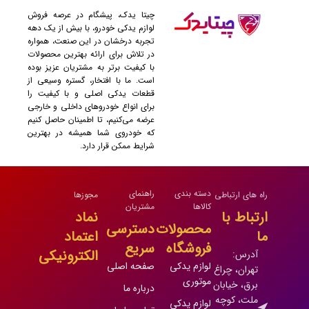
چیتا یدک، پیشگام در عرصه فروش
لوازم یدکی خودرو، با بیش از یک دهه
تجربه درخشان در این صنعت، همواره
در تلاش برای ارائه بهترین محصولات
با کیفیت برتر به مشتریان عزیز بوده
است. ما با افتخار، گستره وسیعی از
قطعات یدکی اصلی و با کیفیت را
برای انواع خودروهای داخلی و خارجی
عرضه می‌کنیم، تا اطمینان حاصل کنیم
که خودروی شما همیشه در بهترین
شرایط ممکن قرار دارد.
دسته بندی
راهنمای
راه های ارتباطی
مجوزها
کالاها
مشتریان
ارتباط با
نماد
محصولات
دسترسی
ما
اعتماد
فروشگاه
سریع
الکترونیکی
آدرس:
لوازم یدکی
صفحه اصلی
تهران، چراغ
موتوری
برق، خیابان
درباره ما
ملت، کوچه
لوازم یدکی