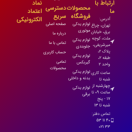
ارتباط با
نماد
محصولات
دسترسی
ما
اعتماد
فروشگاه
سریع
الکترونیکی
آدرس:
لوازم یدکی
صفحه اصلی
تهران، چراغ
موتوری
برق، خیابان
درباره ما
ملت، کوچه
لوازم یدکی
تماس با ما
میرشریفی،
جلوبندی
پلاک 2،
حساب کاربری
لوازم یدکی
طبقه 2،
تمامی
گیربکس
واحد 2
محصولات
لوازم یدکی
ساعت کاری:
بدنه و داخلی
شنبه تا
چهارشنبه از
لوازم یدکی
ساعت 09 تا
برقی
17 - پنج
شنبه تا 13
تماس دفتر:
40 11 53
33 021