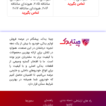
تماس بگیرید
سانتافه 2015
,
هیوندای سانتافه
اپتیما
2016
,
هیوندای سانتافه 2017
اپ
تماس بگیرید
چیتا یدک، پیشگام در عرصه فروش
لوازم یدکی خودرو، با بیش از یک دهه
تجربه درخشان در این صنعت، همواره
در تلاش برای ارائه بهترین محصولات
با کیفیت برتر به مشتریان عزیز بوده
است. ما با افتخار، گستره وسیعی از
قطعات یدکی اصلی و با کیفیت را
برای انواع خودروهای داخلی و خارجی
عرضه می‌کنیم، تا اطمینان حاصل کنیم
که خودروی شما همیشه در بهترین
شرایط ممکن قرار دارد.
دسته بندی
راهنمای
راه های ارتباطی
مجوزها
کالاها
مشتریان