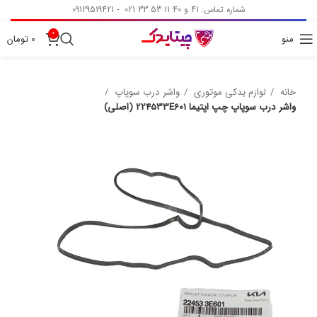
شماره تماس: 41 و 40 11 53 33 021 - 09129519421
0
منو
0
تومان
خانه
لوازم یدکی موتوری
واشر درب سوپاپ
واشر درب سوپاپ چپ اپتیما 224533E601 (اصلی)