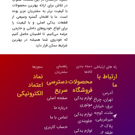
در تلاش برای ارائه بهترین محصولات
با کیفیت برتر به مشتریان عزیز بوده
است. ما با افتخار، گستره وسیعی از
قطعات یدکی اصلی و با کیفیت را
برای انواع خودروهای داخلی و خارجی
عرضه می‌کنیم، تا اطمینان حاصل کنیم
که خودروی شما همیشه در بهترین
شرایط ممکن قرار دارد.
دسته بندی
راهنمای
راه های ارتباطی
مجوزها
کالاها
مشتریان
ارتباط با
نماد
محصولات
دسترسی
ما
اعتماد
فروشگاه
سریع
الکترونیکی
آدرس:
لوازم یدکی
صفحه اصلی
تهران، چراغ
موتوری
برق، خیابان
درباره ما
ملت، کوچه
لوازم یدکی
تماس با ما
میرشریفی،
جلوبندی
پلاک 2،
حساب کاربری
لوازم یدکی
طبقه 2،