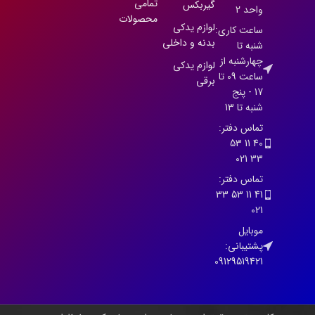
تمامی
گیربکس
واحد 2
محصولات
لوازم یدکی
ساعت کاری:
بدنه و داخلی
شنبه تا
چهارشنبه از
لوازم یدکی
ساعت 09 تا
برقی
17 - پنج
شنبه تا 13
تماس دفتر:
40 11 53
33 021
تماس دفتر:
41 11 53 33
021
موبایل
پشتیبانی:
09129519421