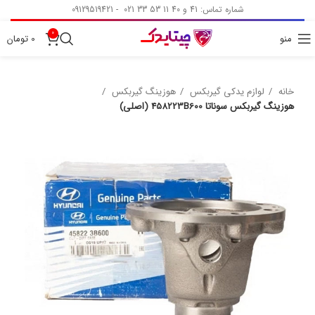
شماره تماس: 41 و 40 11 53 33 021 - 09129519421
0
منو
0
تومان
خانه
لوازم یدکی گیربکس
هوزینگ گیربکس
هوزینگ گیربکس سوناتا 458223B600 (اصلی)