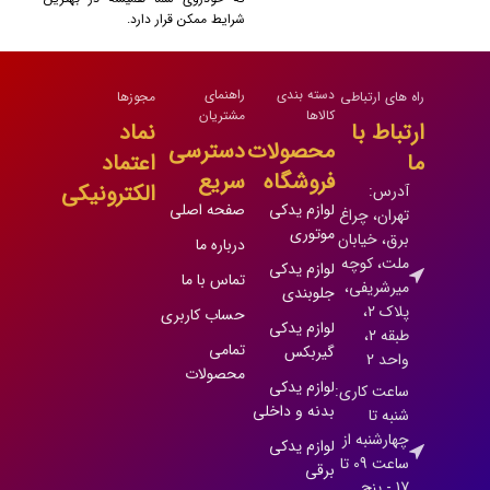
شرایط ممکن قرار دارد.
دسته بندی
راهنمای
راه های ارتباطی
مجوزها
کالاها
مشتریان
ارتباط با
نماد
محصولات
دسترسی
ما
اعتماد
فروشگاه
سریع
الکترونیکی
آدرس:
لوازم یدکی
صفحه اصلی
تهران، چراغ
موتوری
برق، خیابان
درباره ما
ملت، کوچه
لوازم یدکی
تماس با ما
میرشریفی،
جلوبندی
پلاک 2،
حساب کاربری
لوازم یدکی
طبقه 2،
تمامی
گیربکس
واحد 2
محصولات
لوازم یدکی
ساعت کاری:
بدنه و داخلی
شنبه تا
چهارشنبه از
لوازم یدکی
ساعت 09 تا
برقی
17 - پنج