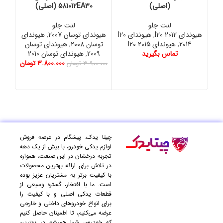
(اصلی)
581012EA30 (اصلی)
لنت جلو
لنت جلو
هیوندای I20 2012
,
هیوندای I20
هیوندای توسان 2007
,
هیوندای
هیون
2014
,
هیوندای I20 2015
توسان 2008
,
هیوندای توسان
توسا
تماس بگیرید
2009
,
هیوندای توسان 2010
13
3.800.000
تومان
هیون
3.900.000
تومان
0.000
چیتا یدک، پیشگام در عرصه فروش
لوازم یدکی خودرو، با بیش از یک دهه
تجربه درخشان در این صنعت، همواره
در تلاش برای ارائه بهترین محصولات
با کیفیت برتر به مشتریان عزیز بوده
است. ما با افتخار، گستره وسیعی از
قطعات یدکی اصلی و با کیفیت را
برای انواع خودروهای داخلی و خارجی
عرضه می‌کنیم، تا اطمینان حاصل کنیم
که خودروی شما همیشه در بهترین