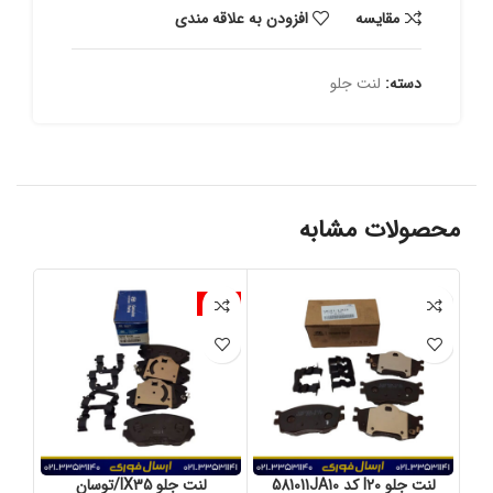
مقايسه
افزودن به علاقه مندی
دسته:
لنت جلو
محصولات مشابه
-4%
-3%
لنت جلو I20 کد 581011JA10
لنت جلو IX35/توسان