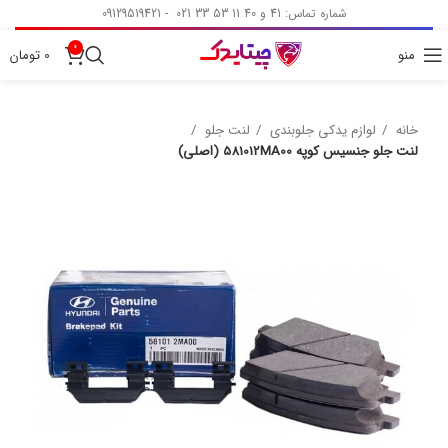
شماره تماس: 41 و 40 11 53 33 021 - 09129519421
0
منو
0
تومان
خانه
لوازم یدکی جلوبندی
لنت جلو
لنت جلو جنسیس کوپه 581012MA00 (اصلی)