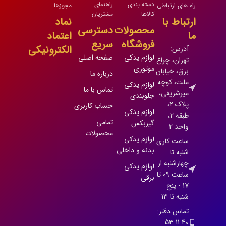
دسته بندی
راهنمای
راه های ارتباطی
مجوزها
کالاها
مشتریان
ارتباط با
نماد
محصولات
دسترسی
ما
اعتماد
فروشگاه
سریع
الکترونیکی
آدرس:
لوازم یدکی
صفحه اصلی
تهران، چراغ
موتوری
برق، خیابان
درباره ما
ملت، کوچه
لوازم یدکی
تماس با ما
میرشریفی،
جلوبندی
پلاک 2،
حساب کاربری
لوازم یدکی
طبقه 2،
تمامی
گیربکس
واحد 2
محصولات
لوازم یدکی
ساعت کاری:
بدنه و داخلی
شنبه تا
چهارشنبه از
لوازم یدکی
ساعت 09 تا
برقی
17 - پنج
شنبه تا 13
تماس دفتر:
40 11 53