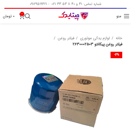
شماره تماس: 41 و 40 11 53 33 021 - 09129519421
0
منو
0
تومان
خانه
لوازم یدکی موتوری
فیلتر روغن
فیلتر روغن پیکانتو 2630002503
-14%