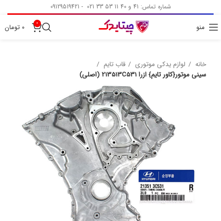
شماره تماس: 41 و 40 11 53 33 021 - 09129519421
0
منو
0
تومان
خانه
لوازم یدکی موتوری
قاب تایم
سینی موتور{کاور تایم} ازرا 213513C531 (اصلی)