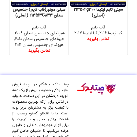
سینی تایم اپتیما 213502g300
سینی موتور(قاب تایم) جنسیس
سین
(اصلی)
سدان 213513C833 (اصلی)
قاب تایم
قاب تایم
کیا اپتیما 2016
,
کیا اپتیما 2017
هیوندای جنسیس سدان 2009
,
کیا 
تماس بگیرید
هیوندای جنسیس سدان 2010
,
هیوندای جنسیس سدان 2011
تماس بگیرید
چیتا یدک، پیشگام در عرصه فروش
لوازم یدکی خودرو، با بیش از یک دهه
تجربه درخشان در این صنعت، همواره
در تلاش برای ارائه بهترین محصولات
با کیفیت برتر به مشتریان عزیز بوده
است. ما با افتخار، گستره وسیعی از
قطعات یدکی اصلی و با کیفیت را
برای انواع خودروهای داخلی و خارجی
عرضه می‌کنیم، تا اطمینان حاصل کنیم
که خودروی شما همیشه در بهترین