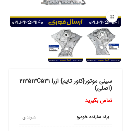
برای بزرگنمایی کلیک کنید
سینی موتور{کاور تایم} ازرا 213513C531
(اصلی)
تماس بگیرید
برند سازنده خودرو
هیوندای