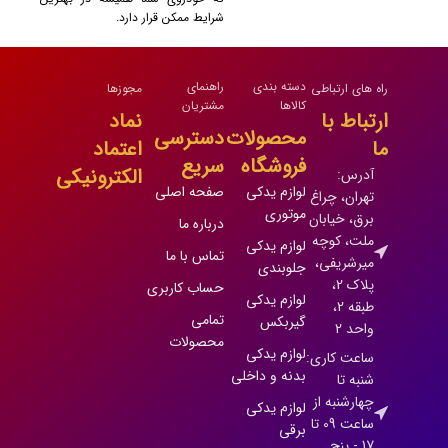
شرایط ممکن قرار دارد.
دسته بندی
راهنمای
راه های ارتباطی
مجوزها
کالاها
مشتریان
ارتباط با
نماد
محصولات
دسترسی
ما
اعتماد
فروشگاه
سریع
الکترونیکی
آدرس:
لوازم یدکی
صفحه اصلی
تهران، چراغ
موتوری
برق، خیابان
درباره ما
ملت، کوچه
لوازم یدکی
تماس با ما
میرشریفی،
جلوبندی
پلاک 2،
حساب کاربری
لوازم یدکی
طبقه 2،
تمامی
گیربکس
واحد 2
محصولات
لوازم یدکی
ساعت کاری:
بدنه و داخلی
شنبه تا
چهارشنبه از
لوازم یدکی
ساعت 09 تا
برقی
17 - پنج