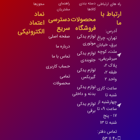
دسته بندی
راهنمای
راه های ارتباطی
مجوزها
کالاها
مشتریان
ارتباط با
نماد
محصولات
دسترسی
ما
اعتماد
فروشگاه
سریع
الکترونیکی
آدرس:
لوازم یدکی
صفحه اصلی
تهران، چراغ
موتوری
برق، خیابان
درباره ما
ملت، کوچه
لوازم یدکی
تماس با ما
میرشریفی،
جلوبندی
پلاک 2،
حساب کاربری
لوازم یدکی
طبقه 2،
تمامی
گیربکس
واحد 2
محصولات
لوازم یدکی
ساعت کاری:
بدنه و داخلی
شنبه تا
چهارشنبه از
لوازم یدکی
ساعت 09 تا
برقی
17 - پنج
شنبه تا 13
تماس دفتر:
40 11 53