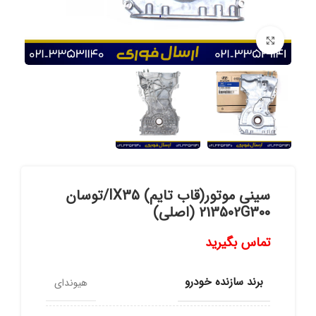
برای بزرگنمایی کلیک کنید
سینی موتور(قاب تایم) IX35/توسان
213502G300 (اصلی)
تماس بگیرید
برند سازنده خودرو
هیوندای