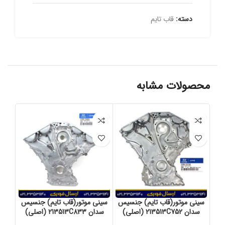
دسته:
قاب تایم
محصولات مشابه
سینی موتور(قاب تایم) جنسیس
سینی موتور(قاب تایم) جنسیس
س
سدان 213513C752 (اصلی)
سدان 213513C833 (اصلی)