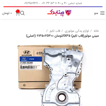
شماره تماس: 41 و 40 11 53 33 021 - 09129519421
0
منو
0
تومان
خانه
لوازم یدکی موتوری
قاب تایم
سینی موتور(قاب تایم) IX35/توسان 213502G300 (اصلی)