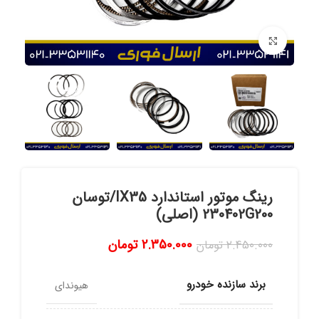
برای بزرگنمایی کلیک کنید
رینگ موتور استاندارد IX35/توسان
230402G200 (اصلی)
2.350.000
تومان
2.450.000
تومان
برند سازنده خودرو
هیوندای