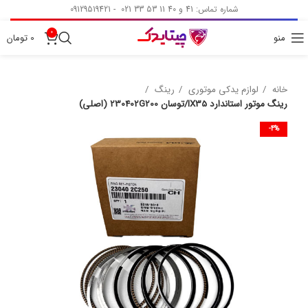
شماره تماس: 41 و 40 11 53 33 021 - 09129519421
0
منو
0
تومان
خانه
لوازم یدکی موتوری
رینگ
رینگ موتور استاندارد IX35/توسان 230402G200 (اصلی)
-4%