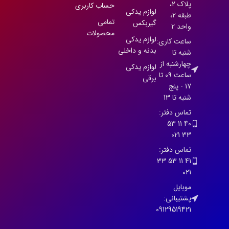
پلاک 2،
حساب کاربری
لوازم یدکی
طبقه 2،
تمامی
گیربکس
واحد 2
محصولات
لوازم یدکی
ساعت کاری:
بدنه و داخلی
شنبه تا
چهارشنبه از
لوازم یدکی
ساعت 09 تا
برقی
17 - پنج
شنبه تا 13
تماس دفتر:
40 11 53
33 021
تماس دفتر:
41 11 53 33
021
موبایل
پشتیبانی:
09129519421