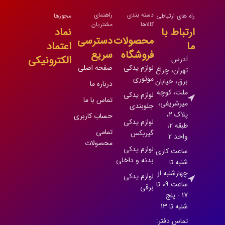
دسته بندی
راهنمای
راه های ارتباطی
مجوزها
کالاها
مشتریان
ارتباط با
نماد
محصولات
دسترسی
ما
اعتماد
فروشگاه
سریع
الکترونیکی
آدرس:
لوازم یدکی
صفحه اصلی
تهران، چراغ
موتوری
برق، خیابان
درباره ما
ملت، کوچه
لوازم یدکی
تماس با ما
میرشریفی،
جلوبندی
پلاک 2،
حساب کاربری
لوازم یدکی
طبقه 2،
تمامی
گیربکس
واحد 2
محصولات
لوازم یدکی
ساعت کاری:
بدنه و داخلی
شنبه تا
چهارشنبه از
لوازم یدکی
ساعت 09 تا
برقی
17 - پنج
شنبه تا 13
تماس دفتر: