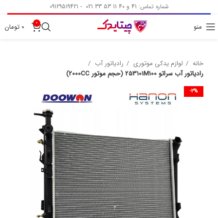
شماره تماس: 41 و 40 11 53 33 021 - 09129519421
0
منو
0
تومان
خانه
لوازم یدکی موتوری
رادیاتور آب
رادیاتور آب سراتو 253101M100 (حجم موتور 2000CC)
-3%