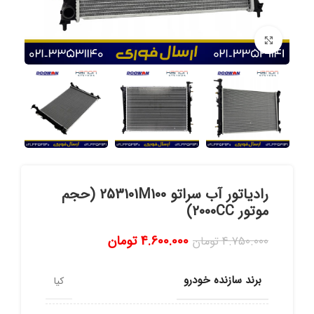
برای بزرگنمایی کلیک کنید
رادیاتور آب سراتو 253101M100 (حجم
موتور 2000CC)
4.600.000
تومان
4.750.000
تومان
برند سازنده خودرو
کیا