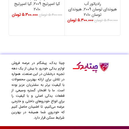
رادیاتور آب
کیا اسپرتیج 2009
,
کیا اسپرتیج
هیوندای توسان 2009
,
هیوندای
2010
هیو
توسان 2010
5.300.000
تومان
هیو
5.400.000
تومان
5.300.000
تومان
هیون
5.400.000
تومان
هیو
0.000
چیتا یدک، پیشگام در عرصه فروش
لوازم یدکی خودرو، با بیش از یک دهه
تجربه درخشان در این صنعت، همواره
در تلاش برای ارائه بهترین محصولات
با کیفیت برتر به مشتریان عزیز بوده
است. ما با افتخار، گستره وسیعی از
قطعات یدکی اصلی و با کیفیت را
برای انواع خودروهای داخلی و خارجی
عرضه می‌کنیم، تا اطمینان حاصل کنیم
که خودروی شما همیشه در بهترین
شرایط ممکن قرار دارد.