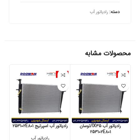
دسته:
رادیاتور آب
محصولات مشابه
-2%
-2%
-2%
رادیاتور آب IX35/توسان
رادیاتور آب اسپرتیج 253102E801
را
253102E801
رادیاتور آب