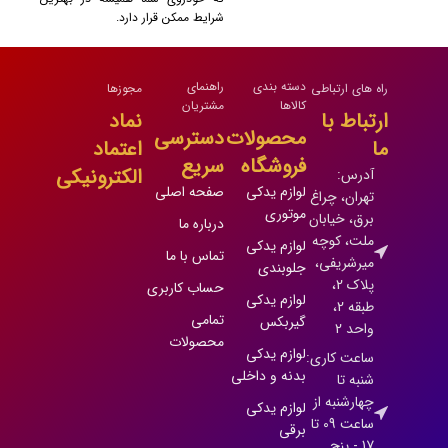
شرایط ممکن قرار دارد.
دسته بندی
راهنمای
راه های ارتباطی
مجوزها
کالاها
مشتریان
ارتباط با
نماد
محصولات
دسترسی
ما
اعتماد
فروشگاه
سریع
الکترونیکی
آدرس:
لوازم یدکی
صفحه اصلی
تهران، چراغ
موتوری
برق، خیابان
درباره ما
ملت، کوچه
لوازم یدکی
تماس با ما
میرشریفی،
جلوبندی
پلاک 2،
حساب کاربری
لوازم یدکی
طبقه 2،
تمامی
گیربکس
واحد 2
محصولات
لوازم یدکی
ساعت کاری:
بدنه و داخلی
شنبه تا
چهارشنبه از
لوازم یدکی
ساعت 09 تا
برقی
17 - پنج