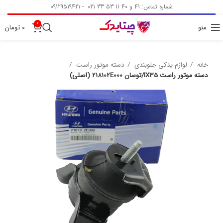
شماره تماس: 41 و 40 11 53 33 021 - 09129519421
0
منو
0
تومان
خانه
لوازم یدکی جلوبندی
دسته موتور راست
دسته موتور راست IX35/توسان 218102E000 (اصلی)