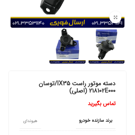
برای بزرگنمایی کلیک کنید
دسته موتور راست IX35/توسان
218102E000 (اصلی)
تماس بگیرید
برند سازنده خودرو
هیوندای