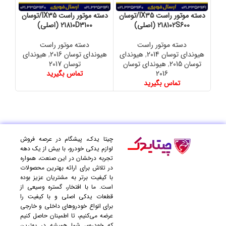
دسته موتور راست IX35/توسان
دسته موتور راست IX35/توسان
218102S600 (اصلی)
21810D3100 (اصلی)
دسته موتور راست
دسته موتور راست
هیوندای توسان 2014
,
هیوندای
هیوندای توسان 2016
,
هیوندای
هیوند
توسان 2015
,
هیوندای توسان
توسان 2017
2011
2016
تماس بگیرید
تماس بگیرید
چیتا یدک، پیشگام در عرصه فروش
لوازم یدکی خودرو، با بیش از یک دهه
تجربه درخشان در این صنعت، همواره
در تلاش برای ارائه بهترین محصولات
با کیفیت برتر به مشتریان عزیز بوده
است. ما با افتخار، گستره وسیعی از
قطعات یدکی اصلی و با کیفیت را
برای انواع خودروهای داخلی و خارجی
عرضه می‌کنیم، تا اطمینان حاصل کنیم
که خودروی شما همیشه در بهترین