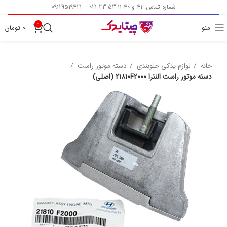
شماره تماس: 41 و 40 11 53 33 021 - 09129519421
0
منو
0
تومان
خانه
لوازم یدکی جلوبندی
دسته موتور راست
دسته موتور راست النترا 21810F2000 (اصلی)