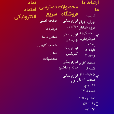
ارتباط با
نماد
محصولات
دسترسی
ما
اعتماد
فروشگاه
سریع
الکترونیکی
آدرس:
لوازم یدکی
صفحه اصلی
تهران، چراغ
موتوری
برق، خیابان
درباره ما
ملت، کوچه
لوازم یدکی
تماس با ما
میرشریفی،
جلوبندی
پلاک 2،
حساب کاربری
لوازم یدکی
طبقه 2،
تمامی
گیربکس
واحد 2
محصولات
لوازم یدکی
ساعت کاری:
بدنه و داخلی
شنبه تا
چهارشنبه از
لوازم یدکی
ساعت 09 تا
برقی
17 - پنج
شنبه تا 13
تماس دفتر:
40 11 53
33 021