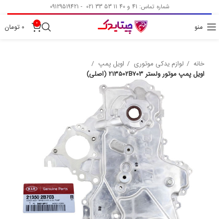
شماره تماس: 41 و 40 11 53 33 021 - 09129519421
0
منو
0
تومان
خانه
لوازم یدکی موتوری
اویل پمپ
اویل پمپ موتور ولستر 213502B703 (اصلی)