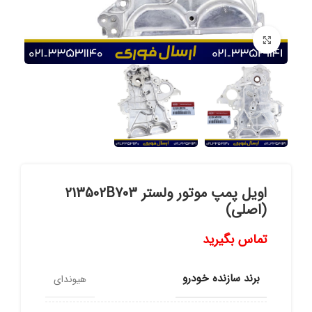
برای بزرگنمایی کلیک کنید
اویل پمپ موتور ولستر 213502B703
(اصلی)
تماس بگیرید
برند سازنده خودرو
هیوندای