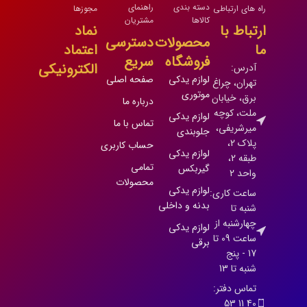
دسته بندی
راهنمای
راه های ارتباطی
مجوزها
کالاها
مشتریان
ارتباط با
نماد
محصولات
دسترسی
ما
اعتماد
فروشگاه
سریع
الکترونیکی
آدرس:
لوازم یدکی
صفحه اصلی
تهران، چراغ
موتوری
برق، خیابان
درباره ما
ملت، کوچه
لوازم یدکی
تماس با ما
میرشریفی،
جلوبندی
پلاک 2،
حساب کاربری
لوازم یدکی
طبقه 2،
تمامی
گیربکس
واحد 2
محصولات
لوازم یدکی
ساعت کاری:
بدنه و داخلی
شنبه تا
چهارشنبه از
لوازم یدکی
ساعت 09 تا
برقی
17 - پنج
شنبه تا 13
تماس دفتر:
40 11 53