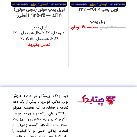
اویل پمپ 233002G401
اویل پمپ موتور (سینی موتور)
I20 کد 213502B000 (اصلی)
اویل پمپ
19.000.000
تومان
اویل پمپ
19.500.000
تومان
هیوندای I20 2012
,
هیوندای I20
کیا ا
2014
,
هیوندای I20 2015
تماس بگیرید
چیتا یدک، پیشگام در عرصه فروش
لوازم یدکی خودرو، با بیش از یک دهه
تجربه درخشان در این صنعت، همواره
در تلاش برای ارائه بهترین محصولات
با کیفیت برتر به مشتریان عزیز بوده
است. ما با افتخار، گستره وسیعی از
قطعات یدکی اصلی و با کیفیت را
برای انواع خودروهای داخلی و خارجی