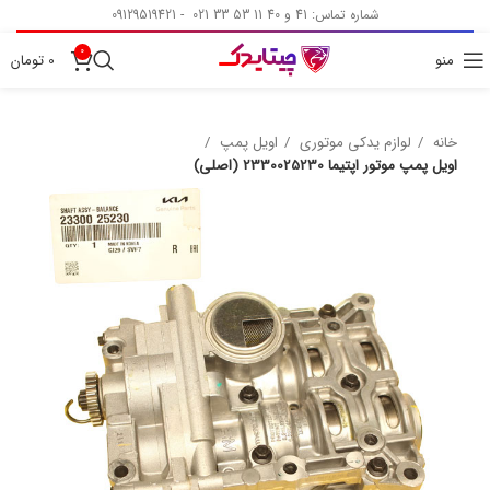
شماره تماس: 41 و 40 11 53 33 021 - 09129519421
0
منو
0
تومان
خانه
لوازم یدکی موتوری
اویل پمپ
اویل پمپ موتور اپتیما 2330025230 (اصلی)