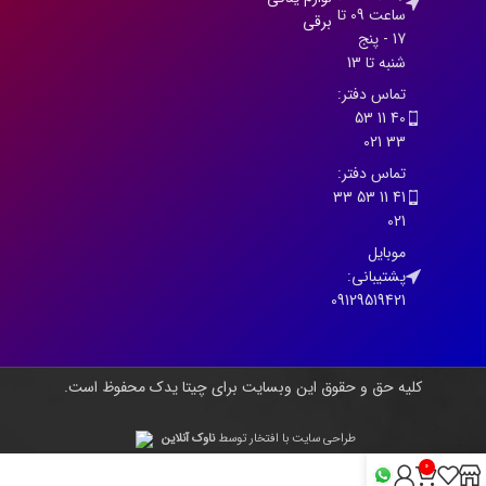
ساعت 09 تا
برقی
17 - پنج
شنبه تا 13
تماس دفتر:
40 11 53
33 021
تماس دفتر:
41 11 53 33
021
موبایل
پشتیبانی:
09129519421
کلیه حق و حقوق این وبسایت برای چیتا یدک محفوظ است.
طراحی سایت با افتخار توسط
ناوک آنلاین
0