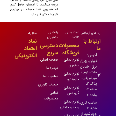
عرضه می‌کنیم، تا اطمینان حاصل کنیم
که خودروی شما همیشه در بهترین
شرایط ممکن قرار دارد.
دسته بندی
راهنمای
راه های ارتباطی
مجوزها
کالاها
مشتریان
ارتباط با
نماد
محصولات
دسترسی
ما
اعتماد
فروشگاه
سریع
الکترونیکی
آدرس:
لوازم یدکی
صفحه اصلی
تهران، چراغ
موتوری
برق، خیابان
درباره ما
ملت، کوچه
لوازم یدکی
تماس با ما
میرشریفی،
جلوبندی
پلاک 2،
حساب کاربری
لوازم یدکی
طبقه 2،
تمامی
گیربکس
واحد 2
محصولات
لوازم یدکی
ساعت کاری:
بدنه و داخلی
شنبه تا
چهارشنبه از
لوازم یدکی