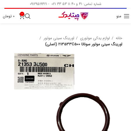
شماره تماس: 41 و 40 11 53 33 021 - 09129519421
0
منو
0
تومان
خانه
لوازم یدکی موتوری
اورینگ سینی موتور
اورینگ سینی موتور سوناتا 213533C500 (اصلی)