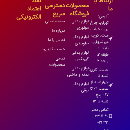
ارتباط با
نماد
محصولات
دسترسی
ما
اعتماد
فروشگاه
سریع
الکترونیکی
آدرس:
لوازم یدکی
صفحه اصلی
تهران، چراغ
موتوری
برق، خیابان
درباره ما
ملت، کوچه
لوازم یدکی
تماس با ما
میرشریفی،
جلوبندی
پلاک 2،
حساب کاربری
لوازم یدکی
طبقه 2،
تمامی
گیربکس
واحد 2
محصولات
لوازم یدکی
ساعت کاری:
بدنه و داخلی
شنبه تا
چهارشنبه از
لوازم یدکی
ساعت 09 تا
برقی
17 - پنج
شنبه تا 13
تماس دفتر:
40 11 53
33 021