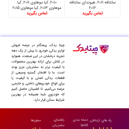
سانتافه 2011
,
هیوندای سانتافه
2010
,
کیا موهاوی 2011
,
کیا
0
2012
موهاوی 2013
,
کیا موهاوی 2015
موهاو
تماس بگیرید
تماس بگیرید
چیتا یدک، پیشگام در عرصه فروش
لوازم یدکی خودرو، با بیش از یک دهه
تجربه درخشان در این صنعت، همواره
در تلاش برای ارائه بهترین محصولات
با کیفیت برتر به مشتریان عزیز بوده
است. ما با افتخار، گستره وسیعی از
قطعات یدکی اصلی و با کیفیت را
برای انواع خودروهای داخلی و خارجی
عرضه می‌کنیم، تا اطمینان حاصل کنیم
که خودروی شما همیشه در بهترین
شرایط ممکن قرار دارد.
دسته بندی
راهنمای
راه های ارتباطی
مجوزها
کالاها
مشتریان