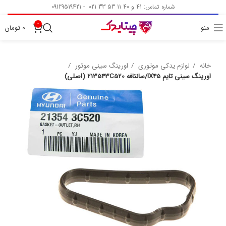
شماره تماس: 41 و 40 11 53 33 021 - 09129519421
0
منو
0
تومان
خانه
لوازم یدکی موتوری
اورینگ سینی موتور
اورینگ سینی تایم IX45/سانتافه 213543C520 (اصلی)