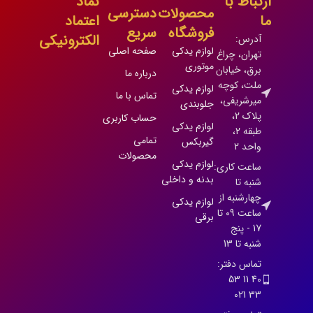
ارتباط با
نماد
محصولات
دسترسی
ما
اعتماد
فروشگاه
سریع
الکترونیکی
آدرس:
لوازم یدکی
صفحه اصلی
تهران، چراغ
موتوری
برق، خیابان
درباره ما
ملت، کوچه
لوازم یدکی
تماس با ما
میرشریفی،
جلوبندی
پلاک 2،
حساب کاربری
لوازم یدکی
طبقه 2،
تمامی
گیربکس
واحد 2
محصولات
لوازم یدکی
ساعت کاری:
بدنه و داخلی
شنبه تا
چهارشنبه از
لوازم یدکی
ساعت 09 تا
برقی
17 - پنج
شنبه تا 13
تماس دفتر:
40 11 53
33 021