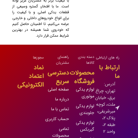
با کیفیت برتر به مشتریان عزیز بوده
است. ما با افتخار، گستره وسیعی از
قطعات یدکی اصلی و با کیفیت را
برای انواع خودروهای داخلی و خارجی
عرضه می‌کنیم، تا اطمینان حاصل کنیم
که خودروی شما همیشه در بهترین
شرایط ممکن قرار دارد.
دسته بندی
راهنمای
راه های ارتباطی
مجوزها
کالاها
مشتریان
ارتباط با
نماد
محصولات
دسترسی
ما
اعتماد
فروشگاه
سریع
الکترونیکی
آدرس:
لوازم یدکی
صفحه اصلی
تهران، چراغ
موتوری
برق، خیابان
درباره ما
ملت، کوچه
لوازم یدکی
تماس با ما
میرشریفی،
جلوبندی
پلاک 2،
حساب کاربری
لوازم یدکی
طبقه 2،
تمامی
گیربکس
واحد 2
محصولات