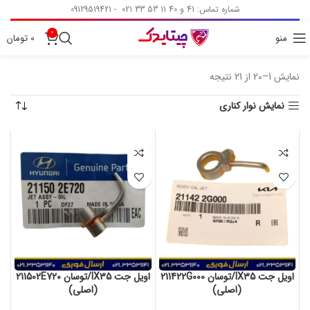
شماره تماس: 41 و 40 11 53 33 021 - 09129519421
0
منو
0
تومان
نمایش 1–20 از 21 نتیجه
نمایش نوار کناری
اویل جت IX35/توسان 211422G000
اویل جت IX35/توسان 211502E720
(اصلی)
(اصلی)