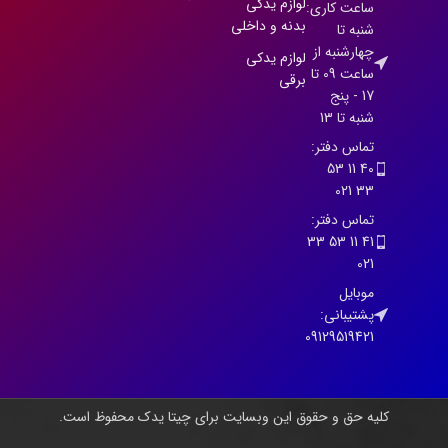
لوازم یدکی
ساعت کاری:
بدنه و داخلی
شنبه تا
چهارشنبه از
لوازم یدکی
ساعت 09 تا
برقی
17 - پنج
شنبه تا 13
تماس دفتر:
40 11 53
33 021
تماس دفتر:
41 11 53 33
021
موبایل
پشتیبانی:
09129519421
کلیه حق و حقوق این وبسایت برای چیتا یدک محفوظ است.