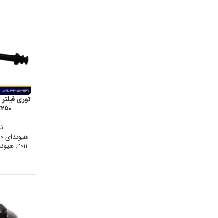
23C250
تو
هیوندای IX55 2010
2011
,
هیوندای 12