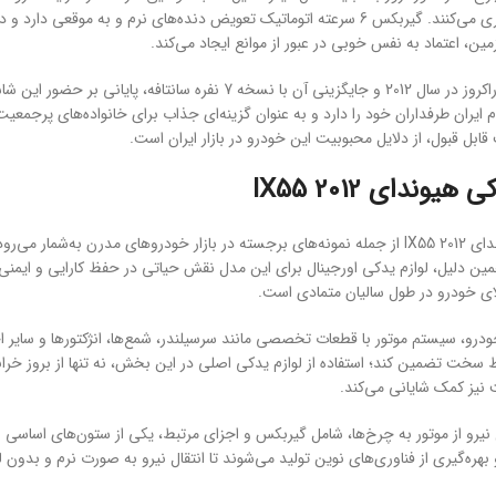
خودرو جلوگیری می‌کنند. گیربکس 6 سرعته اتوماتیک تعویض دنده‌های نرم و ب
مین، اعتماد به نفس خوبی در عبور از موانع ایجاد می‌کند.
توقف تولید وراکروز در سال 2012 و جایگزینی آن با نسخه 7 ن
 ایران طرفداران خود را دارد و به عنوان گزینه‌ای جذاب برای خانواده‌های پرجمعیت
بل قبول، از دلایل محبوبیت این خودرو در بازار ایران است.
هیوندای IX55 2012
خودروی هیوندای IX55 2012 از جمله نمونه‌های برجسته در بازار خودروهای مدرن به‌ش
ین دلیل، لوازم یدکی اورجینال برای این مدل نقش حیاتی در حفظ کارایی و ایمنی خ
لای خودرو در طول سالیان متمادی است.
درو، سیستم موتور با قطعات تخصصی مانند سرسیلندر، شمع‌ها، انژکتورها و سایر 
سخت تضمین کند؛ استفاده از لوازم یدکی اصلی در این بخش، نه تنها از بروز خرا
ز کمک شایانی می‌کند.
نیرو از موتور به چرخ‌ها، شامل گیربکس و اجزای مرتبط، یکی از ستون‌های اساسی
بهره‌گیری از فناوری‌های نوین تولید می‌شوند تا انتقال نیرو به صورت نرم و بدون ل