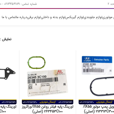
شماره تماس: 02133531141 - 02133531140 - 09129519421
م موتوری
لوازم جلوبندی
لوازم گیربکس
لوازم بدنه و داخلی
لوازم برقی
درباره ما
تماس با ما
نمایش
اورینگ اویل پمپ موتور IX55/
اورینگ پایه فیلتر روغن IX55/وراکروز
263453C100 (اصلی)
73C100