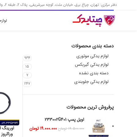
دفتر مرکزی: تهران، چراغ برق، خیابان ملت، کوچه میرشریفی، پلاک 2، طبقه 2، واحد 2
لواز
دسته بندی محصولات
لوازم یدکی موتوری
934
لوازم یدکی گیربکس
15
دسته بندی نشده
7
لوازم یدکی جلوبندی
247
پرفروش ترین محصولات
اویل پمپ 233002G401
19.000.000
تومان
19.500.000
تومان
وراکروز 213313C300 (اصلی)