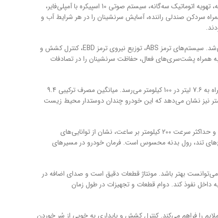
تجهیزات رفاهی وراکروز در زمان خود کم‌نظیر بود و شامل مواردی چون صندلی‌های برقی با حافظه، تهویه اتوماتیک سه‌گانه، سیستم صوتی 10 اسپیکره با آمپلی‌فایر،
به همراه سردکن صندلی راننده، آسایش سرنشینان را در هر شرایط آب و
دند.
ایمنی در وراکروز با 9 کیسه هوا شامل ایربگ‌های راننده، سرنشین جلو، پرده‌ای و جانبی تأمین می‌شد. سیستم‌های ترمز ABS، توزیع نیروی ترمز EBD، کنترل کشش و
 به همراه پشت‌سری‌های فعال، حفاظت سرنشینان را در تصادفات
مصرف سوخت بالا از معدود نقاط ضعف وراکروز به شمار می‌رود که در شهر به 12.4 لیتر و در بزرگراه به 7.6 لیتر در 100 کیلومتر می‌رسد. میانگین مصرف ترکیبی 9.4
این ابعاد و وزن، رقم نسبتاً بالایی است. تولید 249 گرم CO2 در هر کیلومتر نیز نشان می‌دهد که این خودرو چندان دوستدار محیط زیست
عملکرد فنی وراکروز با وجود وزن 2261 کیلوگرمی، قابل قبول است. شتاب صفر تا صد 10.4 ثانیه‌ای و حداکثر سرعت 200 کیلومتر بر ساعت، نشان از توانایی‌های
 پیچ‌های تند، رول بدنه محسوس است. فرمان خودرو در مسیرهای
 می‌توانست بهتر باشد. مونتاژ قطعات دقیق است و صدای اضافه در
ه داخل نفوذ کند. دوام قطعات و تجهیزات در طول زمان
ایم را فراهم می‌کند. کنترل کشش و پایداری به خوبی از سُر خوردن