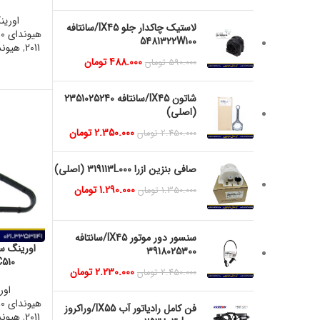
اورین
لاستیک چاکدار جلو IX45/سانتافه
هیوندای IX55 2010
5481322W100
2011
,
هیوندای 12
488.000
تومان
590.000
تومان
شاتون IX45/سانتافه 2351025240
(اصلی)
2.350.000
تومان
2.450.000
تومان
صافی بنزین ازرا 319113L000 (اصلی)
1.290.000
تومان
1.350.000
تومان
سنسور دور موتور IX45/سانتافه
3918025300
3C510
2.230.000
تومان
2.450.000
تومان
اور
هیوندای IX55 2010
فن کامل رادیاتور آب IX55/وراکروز
2011
,
هیوندای 12