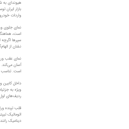
هیوندای به ش
واردات خودروهای با ح
نمای جلوی ورا
است، هماهنگی 
نشان از الهام
نمای عقب ورا
آسان می‌کند. 
است. تناسب اب
داخل کابین ور
ویژه به جزئی
ردیف‌های اول و 
اتوماتیک تیپت
دینامیک رانندگی تا سرعت 130 کیلومتر بر ساعت بسیار مطمئن اس