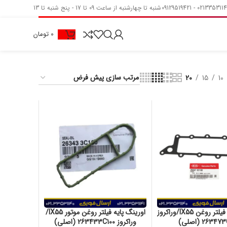
شنبه تا چهارشنبه از ساعت 09 تا 17 - پنج شنبه تا 13
0
تومان
20
15
10
اورینگ پایه فیلتر روغن IX55/وراکروز
اورینگ پایه فیلتر روغن موتور IX55/
2634 (اصلی)
وراکروز 263433C100 (اصلی)