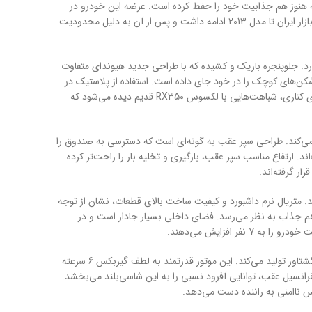
ه هنوز هم جذابیت خود را حفظ کرده است. عرضه این خودرو در
بازار ایران توسط شرکت آسان موتور انجام شد و با استقبال خوبی روبرو گشت. حضور وراکروز در بازار ایران تا مدل 2013 ادامه داشت و پس از آن به دلیل محدودیت
ارد. جلوپنجره باریک و کشیده که با طراحی جدید هیوندای متفاوت
شکن‌های کوچک را در خود جای داده است. استفاده از پلاستیک در
سپرها اگرچه از نظر برخی ایراد به شمار می‌رود، اما به محافظت بهتر از بدنه کمک می‌کند. در نمای کناری، شباهت‌هایی با لکسوس RX350 قدیم دیده می‌شود که
 می‌کند. طراحی سپر عقب به گونه‌ای است که دسترسی به صندوق را
. ارتفاع مناسب سپر عقب، بارگیری و تخلیه بار را راحت‌تر کرده
ر گرفته‌اند.
د. متریال نرم داشبورد و کیفیت ساخت بالای قطعات، نشان از توجه
هم جذاب به نظر می‌رسد. فضای داخلی بسیار جادار است و در
 افزایش می‌دهند.
قلب تپنده وراکروز، یک پیشرانه 3.8 لیتری V6 است که 260 اسب بخار قدرت و 348 نیوتن متر گشتاور تولید می‌کند. این موتور قدرتمند به لطف گیربکس 6 سرعته
انسیل عقب، توانایی آفرود نسبی را به این شاسی‌بلند می‌بخشد.